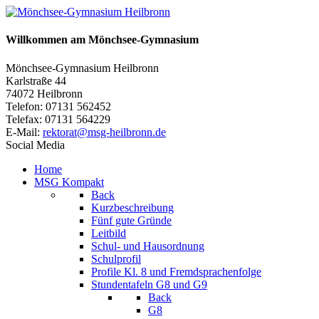
Willkommen am Mönchsee-Gymnasium
Mönchsee-Gymnasium Heilbronn
Karlstraße 44
74072 Heilbronn
Telefon: 07131 562452
Telefax: 07131 564229
E-Mail:
rektorat@msg-heilbronn.de
Social Media
Home
MSG Kompakt
Back
Kurzbeschreibung
Fünf gute Gründe
Leitbild
Schul- und Hausordnung
Schulprofil
Profile Kl. 8 und Fremdsprachenfolge
Stundentafeln G8 und G9
Back
G8