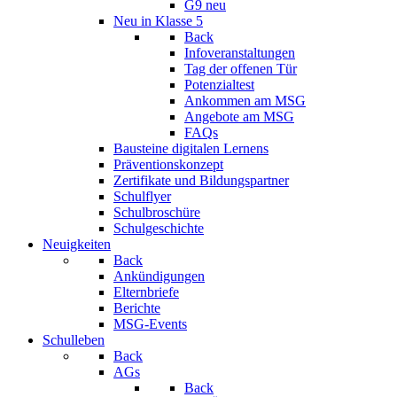
G9 neu
Neu in Klasse 5
Back
Infoveranstaltungen
Tag der offenen Tür
Potenzialtest
Ankommen am MSG
Angebote am MSG
FAQs
Bausteine digitalen Lernens
Präventionskonzept
Zertifikate und Bildungspartner
Schulflyer
Schulbroschüre
Schulgeschichte
Neuigkeiten
Back
Ankündigungen
Elternbriefe
Berichte
MSG-Events
Schulleben
Back
AGs
Back