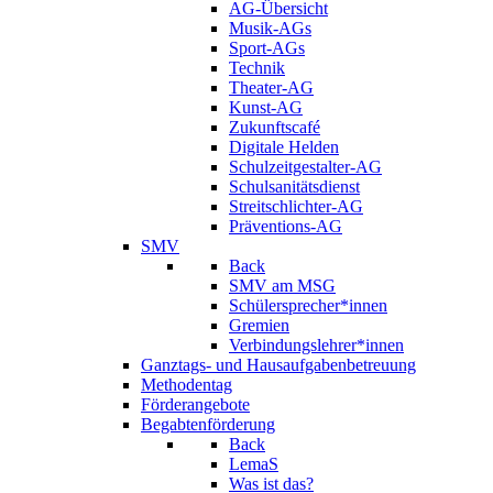
AG-Übersicht
Musik-AGs
Sport-AGs
Technik
Theater-AG
Kunst-AG
Zukunftscafé
Digitale Helden
Schulzeitgestalter-AG
Schulsanitätsdienst
Streitschlichter-AG
Präventions-AG
SMV
Back
SMV am MSG
Schülersprecher*innen
Gremien
Verbindungslehrer*innen
Ganztags- und Hausaufgabenbetreuung
Methodentag
Förderangebote
Begabtenförderung
Back
LemaS
Was ist das?