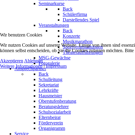
Seminarkurse
Back
Schülerfirma
Darstellendes Spiel
Veranstaltungen
Back
Wir benutzen Cookies
Konzerte
Musikmarathon
Wir nutzen Cookies auf unserer Website. Einige von ihnen sind essenzi
Sportveranstaltungen
können selbst entscheiden, ob Sie die Cookies zulassen möchten. Bitte
Theateraufführungen
MSG-Gewächse
Akzeptieren
Ablehnen
Fotogalerie
Weitere Informationen
|
Impressum
Ansprechpartner
Back
Schulleitung
Sekretariat
Lehrkräfte
Hausmeister
Oberstufenberatung
Beratungslehrer
Schulsozialarbeit
Elternbeirat
Förderverein
Organigramm
Service