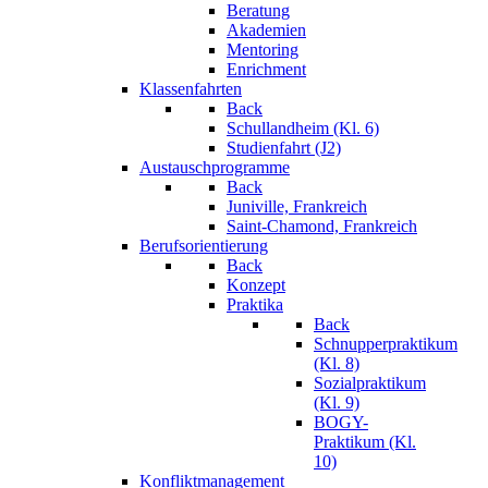
Beratung
Akademien
Mentoring
Enrichment
Klassenfahrten
Back
Schullandheim (Kl. 6)
Studienfahrt (J2)
Austauschprogramme
Back
Juniville, Frankreich
Saint-Chamond, Frankreich
Berufsorientierung
Back
Konzept
Praktika
Back
Schnupperpraktikum
(Kl. 8)
Sozialpraktikum
(Kl. 9)
BOGY-
Praktikum (Kl.
10)
Konfliktmanagement