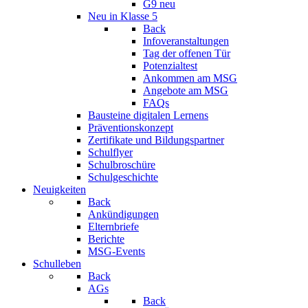
G9 neu
Neu in Klasse 5
Back
Infoveranstaltungen
Tag der offenen Tür
Potenzialtest
Ankommen am MSG
Angebote am MSG
FAQs
Bausteine digitalen Lernens
Präventionskonzept
Zertifikate und Bildungspartner
Schulflyer
Schulbroschüre
Schulgeschichte
Neuigkeiten
Back
Ankündigungen
Elternbriefe
Berichte
MSG-Events
Schulleben
Back
AGs
Back