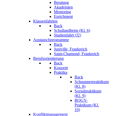
Beratung
Akademien
Mentoring
Enrichment
Klassenfahrten
Back
Schullandheim (Kl. 6)
Studienfahrt (J2)
Austauschprogramme
Back
Juniville, Frankreich
Saint-Chamond, Frankreich
Berufsorientierung
Back
Konzept
Praktika
Back
Schnupperpraktikum
(Kl. 8)
Sozialpraktikum
(Kl. 9)
BOGY-
Praktikum (Kl.
10)
Konfliktmanagement