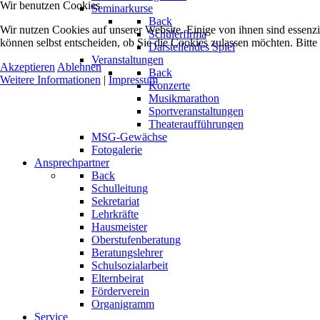
Wir benutzen Cookies
Seminarkurse
Back
Wir nutzen Cookies auf unserer Website. Einige von ihnen sind essenzi
Schülerfirma
können selbst entscheiden, ob Sie die Cookies zulassen möchten. Bitte
Darstellendes Spiel
Veranstaltungen
Akzeptieren
Ablehnen
Back
Weitere Informationen
|
Impressum
Konzerte
Musikmarathon
Sportveranstaltungen
Theateraufführungen
MSG-Gewächse
Fotogalerie
Ansprechpartner
Back
Schulleitung
Sekretariat
Lehrkräfte
Hausmeister
Oberstufenberatung
Beratungslehrer
Schulsozialarbeit
Elternbeirat
Förderverein
Organigramm
Service