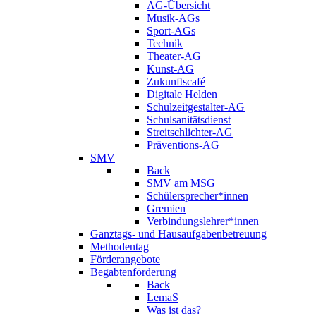
AG-Übersicht
Musik-AGs
Sport-AGs
Technik
Theater-AG
Kunst-AG
Zukunftscafé
Digitale Helden
Schulzeitgestalter-AG
Schulsanitätsdienst
Streitschlichter-AG
Präventions-AG
SMV
Back
SMV am MSG
Schülersprecher*innen
Gremien
Verbindungslehrer*innen
Ganztags- und Hausaufgabenbetreuung
Methodentag
Förderangebote
Begabtenförderung
Back
LemaS
Was ist das?