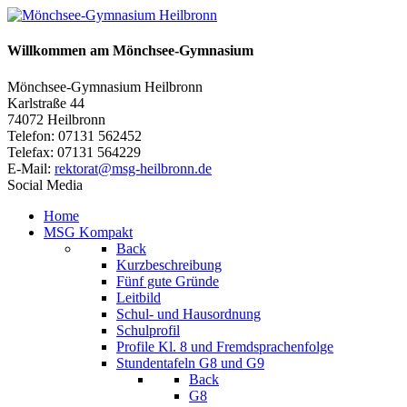
Willkommen am Mönchsee-Gymnasium
Mönchsee-Gymnasium Heilbronn
Karlstraße 44
74072 Heilbronn
Telefon: 07131 562452
Telefax: 07131 564229
E-Mail:
rektorat@msg-heilbronn.de
Social Media
Home
MSG Kompakt
Back
Kurzbeschreibung
Fünf gute Gründe
Leitbild
Schul- und Hausordnung
Schulprofil
Profile Kl. 8 und Fremdsprachenfolge
Stundentafeln G8 und G9
Back
G8