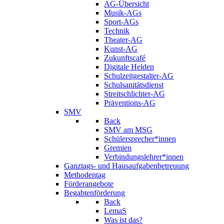
AG-Übersicht
Musik-AGs
Sport-AGs
Technik
Theater-AG
Kunst-AG
Zukunftscafé
Digitale Helden
Schulzeitgestalter-AG
Schulsanitätsdienst
Streitschlichter-AG
Präventions-AG
SMV
Back
SMV am MSG
Schülersprecher*innen
Gremien
Verbindungslehrer*innen
Ganztags- und Hausaufgabenbetreuung
Methodentag
Förderangebote
Begabtenförderung
Back
LemaS
Was ist das?