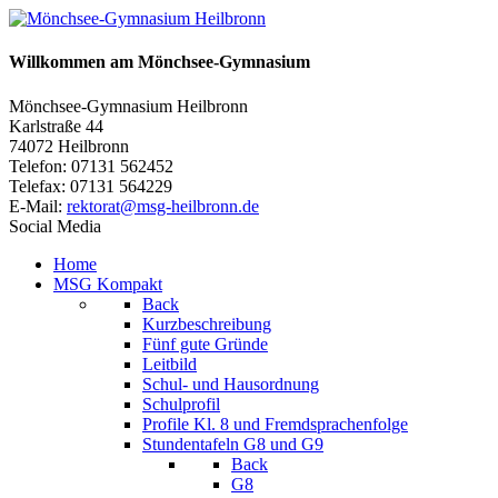
Willkommen am Mönchsee-Gymnasium
Mönchsee-Gymnasium Heilbronn
Karlstraße 44
74072 Heilbronn
Telefon: 07131 562452
Telefax: 07131 564229
E-Mail:
rektorat@msg-heilbronn.de
Social Media
Home
MSG Kompakt
Back
Kurzbeschreibung
Fünf gute Gründe
Leitbild
Schul- und Hausordnung
Schulprofil
Profile Kl. 8 und Fremdsprachenfolge
Stundentafeln G8 und G9
Back
G8