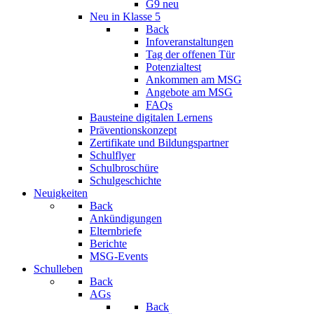
G9 neu
Neu in Klasse 5
Back
Infoveranstaltungen
Tag der offenen Tür
Potenzialtest
Ankommen am MSG
Angebote am MSG
FAQs
Bausteine digitalen Lernens
Präventionskonzept
Zertifikate und Bildungspartner
Schulflyer
Schulbroschüre
Schulgeschichte
Neuigkeiten
Back
Ankündigungen
Elternbriefe
Berichte
MSG-Events
Schulleben
Back
AGs
Back