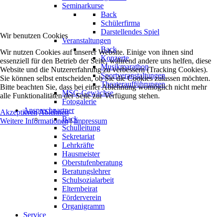
Seminarkurse
Back
Schülerfirma
Darstellendes Spiel
Wir benutzen Cookies
Veranstaltungen
Back
Wir nutzen Cookies auf unserer Website. Einige von ihnen sind
Konzerte
essenziell für den Betrieb der Seite, während andere uns helfen, diese
Musikmarathon
Website und die Nutzererfahrung zu verbessern (Tracking Cookies).
Sportveranstaltungen
Sie können selbst entscheiden, ob Sie die Cookies zulassen möchten.
Theateraufführungen
Bitte beachten Sie, dass bei einer Ablehnung womöglich nicht mehr
MSG-Gewächse
alle Funktionalitäten der Seite zur Verfügung stehen.
Fotogalerie
Ansprechpartner
Akzeptieren
Ablehnen
Back
Weitere Informationen
|
Impressum
Schulleitung
Sekretariat
Lehrkräfte
Hausmeister
Oberstufenberatung
Beratungslehrer
Schulsozialarbeit
Elternbeirat
Förderverein
Organigramm
Service