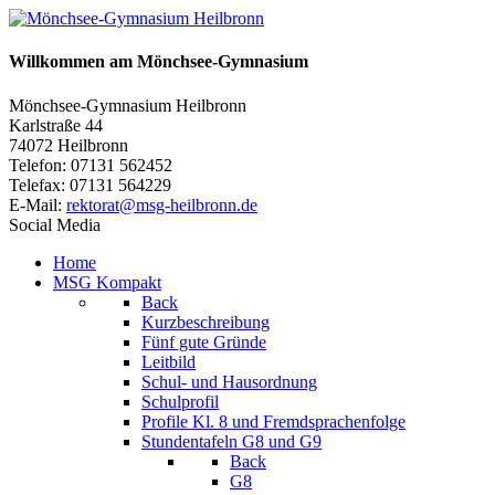
Willkommen am Mönchsee-Gymnasium
Mönchsee-Gymnasium Heilbronn
Karlstraße 44
74072 Heilbronn
Telefon: 07131 562452
Telefax: 07131 564229
E-Mail:
rektorat@msg-heilbronn.de
Social Media
Home
MSG Kompakt
Back
Kurzbeschreibung
Fünf gute Gründe
Leitbild
Schul- und Hausordnung
Schulprofil
Profile Kl. 8 und Fremdsprachenfolge
Stundentafeln G8 und G9
Back
G8