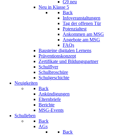
G9 neu
Neu in Klasse 5
Back
Infoveranstaltungen
Tag der offenen Tür
Potenzialtest
Ankommen am MSG
Angebote am MSG
FAQs
Bausteine digitalen Lernens
Präventionskonzept
Zertifikate und Bildungspartner
Schulflyer
Schulbroschüre
Schulgeschichte
Neuigkeiten
Back
Ankündigungen
Elternbriefe
Berichte
MSG-Events
Schulleben
Back
AGs
Back