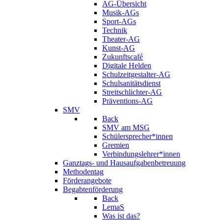
AG-Übersicht
Musik-AGs
Sport-AGs
Technik
Theater-AG
Kunst-AG
Zukunftscafé
Digitale Helden
Schulzeitgestalter-AG
Schulsanitätsdienst
Streitschlichter-AG
Präventions-AG
SMV
Back
SMV am MSG
Schülersprecher*innen
Gremien
Verbindungslehrer*innen
Ganztags- und Hausaufgabenbetreuung
Methodentag
Förderangebote
Begabtenförderung
Back
LemaS
Was ist das?