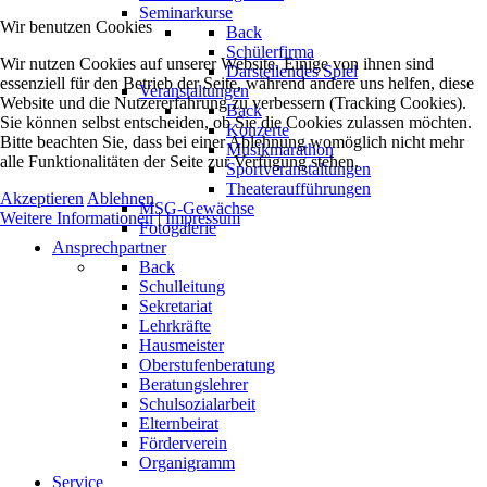
Seminarkurse
Wir benutzen Cookies
Back
Schülerfirma
Wir nutzen Cookies auf unserer Website. Einige von ihnen sind
Darstellendes Spiel
essenziell für den Betrieb der Seite, während andere uns helfen, diese
Veranstaltungen
Website und die Nutzererfahrung zu verbessern (Tracking Cookies).
Back
Sie können selbst entscheiden, ob Sie die Cookies zulassen möchten.
Konzerte
Bitte beachten Sie, dass bei einer Ablehnung womöglich nicht mehr
Musikmarathon
alle Funktionalitäten der Seite zur Verfügung stehen.
Sportveranstaltungen
Theateraufführungen
Akzeptieren
Ablehnen
MSG-Gewächse
Weitere Informationen
|
Impressum
Fotogalerie
Ansprechpartner
Back
Schulleitung
Sekretariat
Lehrkräfte
Hausmeister
Oberstufenberatung
Beratungslehrer
Schulsozialarbeit
Elternbeirat
Förderverein
Organigramm
Service