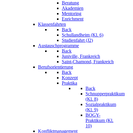
Beratung
Akademien
Mentoring
Enrichment
Klassenfahrten
Back
Schullandheim (Kl. 6)
Studienfahrt (J2)
Austauschprogramme
Back
Juniville, Frankreich
Saint-Chamond, Frankreich
Berufsorientierung
Back
Konzept
Praktika
Back
Schnupperpraktikum
(Kl. 8)
Sozialpraktikum
(Kl. 9)
BOGY-
Praktikum (Kl.
10)
Konfliktmanagement