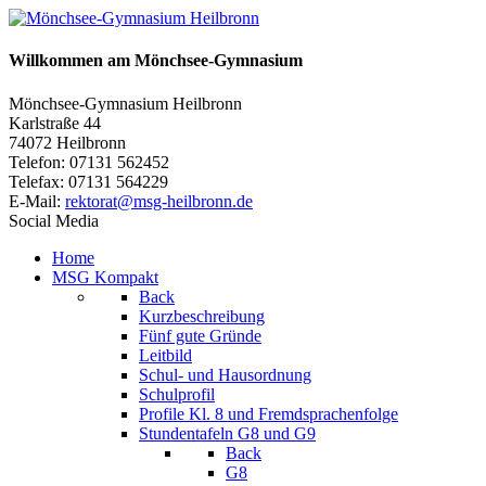
Willkommen am Mönchsee-Gymnasium
Mönchsee-Gymnasium Heilbronn
Karlstraße 44
74072 Heilbronn
Telefon: 07131 562452
Telefax: 07131 564229
E-Mail:
rektorat@msg-heilbronn.de
Social Media
Home
MSG Kompakt
Back
Kurzbeschreibung
Fünf gute Gründe
Leitbild
Schul- und Hausordnung
Schulprofil
Profile Kl. 8 und Fremdsprachenfolge
Stundentafeln G8 und G9
Back
G8