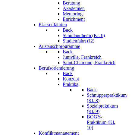
Beratung
Akademien
Mentoring
Enrichment
Klassenfahrten
Back
Schullandheim (Kl. 6)
Studienfahrt (J2)
Austauschprogramme
Back
Juniville, Frankreich
Saint-Chamond, Frankreich
Berufsorientierung
Back
Konzept
Praktika
Back
Schnupperpraktikum
(Kl. 8)
Sozialpraktikum
(Kl. 9)
BOGY-
Praktikum (Kl.
10)
Konfliktmanagement