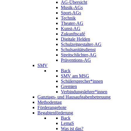
AG-Übersicht
Musik-AGs
Sport-AGs
Technik
Theater-AG
Kunst-AG
Zukunftscafé
Digitale Helden
Schulzeitgestalter-AG
Schulsanitätsdienst
Streitschlichter-AG
Präventions-AG
SMV
Back
SMV am MSG
Schülersprecher*innen
Gremien
Verbindungslehrer*innen
Ganztags- und Hausaufgabenbetreuung
Methodentag
Förderangebote
Begabtenförderung
Back
LemaS
Was ist das?