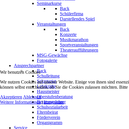
Seminarkurse
Back
Schülerfirma
Darstellendes Spiel
Veranstaltungen
Back
Konzerte
Musikmarathon
Sportveranstaltungen
Theateraufführungen
MSG-Gewächse
Fotogalerie
Ansprechpartner
Back
Wir benutzen Cookies
Schulleitung
Sekretariat
Wir nutzen Cookies auf unserer Website. Einige von ihnen sind essenzi
Lehrkräfte
können selbst entscheiden, ob Sie die Cookies zulassen möchten. Bitte
Hausmeister
Oberstufenberatung
Akzeptieren
Ablehnen
Beratungslehrer
Weitere Informationen
|
Impressum
Schulsozialarbeit
Elternbeirat
Förderverein
Organigramm
Service