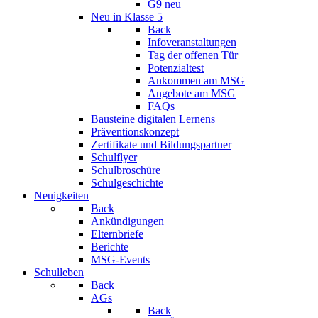
G9 neu
Neu in Klasse 5
Back
Infoveranstaltungen
Tag der offenen Tür
Potenzialtest
Ankommen am MSG
Angebote am MSG
FAQs
Bausteine digitalen Lernens
Präventionskonzept
Zertifikate und Bildungspartner
Schulflyer
Schulbroschüre
Schulgeschichte
Neuigkeiten
Back
Ankündigungen
Elternbriefe
Berichte
MSG-Events
Schulleben
Back
AGs
Back