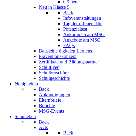
G9 neu
Neu in Klasse 5
Back
Infoveranstaltungen
Tag der offenen Tür
Potenzialtest
Ankommen am MSG
Angebote am MSG
FAQs
Bausteine digitalen Lernens
Präventionskonzept
Zertifikate und Bildungspartner
Schulflyer
Schulbroschüre
Schulgeschichte
Neuigkeiten
Back
Ankündigungen
Elternbriefe
Berichte
MSG-Events
Schulleben
Back
AGs
Back