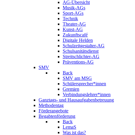
AG-Übersicht
Musik-AGs
Sport-AGs
Technik
Theater-AG
Kunst-AG
Zukunftscafé
Digitale Helden
Schulzeitgestalter-AG
Schulsanitätsdienst
Streitschlichter-AG
Präventions-AG
SMV
Back
SMV am MSG
Schülersprecher*innen
Gremien
Verbindungslehrer*innen
Ganztags- und Hausaufgabenbetreuung
Methodentag
Förderangebote
Begabtenförderung
Back
LemaS
Was ist das?