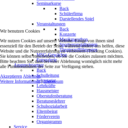
Seminarkurse
Back
Schülerfirma
Darstellendes Spiel
Veranstaltungen
Back
Wir benutzen Cookies
Konzerte
Musikmarathon
Wir nutzen Cookies auf unserer Website. Einige von ihnen sind
Sportveranstaltungen
essenziell für den Betrieb der Seite, während andere uns helfen, diese
Theateraufführungen
Website und die Nutzererfahrung zu verbessern (Tracking Cookies).
MSG-Gewächse
Sie können selbst entscheiden, ob Sie die Cookies zulassen möchten.
Fotogalerie
Bitte beachten Sie, dass bei einer Ablehnung womöglich nicht mehr
Ansprechpartner
alle Funktionalitäten der Seite zur Verfügung stehen.
Back
Schulleitung
Akzeptieren
Ablehnen
Sekretariat
Weitere Informationen
|
Impressum
Lehrkräfte
Hausmeister
Oberstufenberatung
Beratungslehrer
Schulsozialarbeit
Elternbeirat
Förderverein
Organigramm
Service