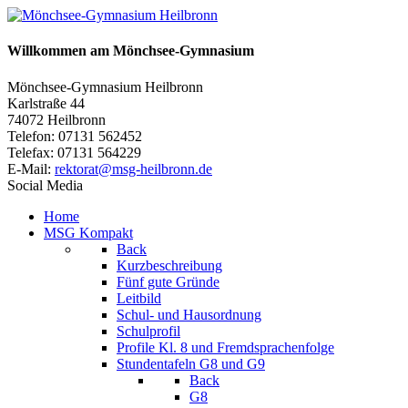
Willkommen am Mönchsee-Gymnasium
Mönchsee-Gymnasium Heilbronn
Karlstraße 44
74072 Heilbronn
Telefon: 07131 562452
Telefax: 07131 564229
E-Mail:
rektorat@msg-heilbronn.de
Social Media
Home
MSG Kompakt
Back
Kurzbeschreibung
Fünf gute Gründe
Leitbild
Schul- und Hausordnung
Schulprofil
Profile Kl. 8 und Fremdsprachenfolge
Stundentafeln G8 und G9
Back
G8