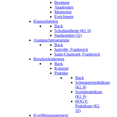
Beratung
Akademien
Mentoring
Enrichment
Klassenfahrten
Back
Schullandheim (Kl. 6)
Studienfahrt (J2)
Austauschprogramme
Back
Juniville, Frankreich
Saint-Chamond, Frankreich
Berufsorientierung
Back
Konzept
Praktika
Back
Schnupperpraktikum
(Kl. 8)
Sozialpraktikum
(Kl. 9)
BOGY-
Praktikum (Kl.
10)
Konfliktmanagement