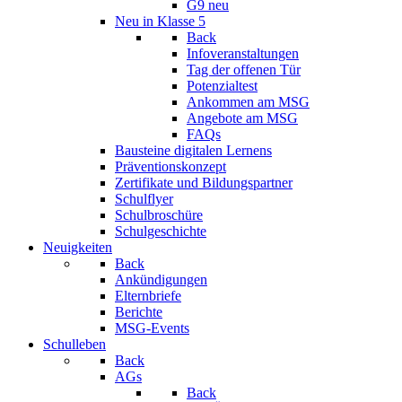
G9 neu
Neu in Klasse 5
Back
Infoveranstaltungen
Tag der offenen Tür
Potenzialtest
Ankommen am MSG
Angebote am MSG
FAQs
Bausteine digitalen Lernens
Präventionskonzept
Zertifikate und Bildungspartner
Schulflyer
Schulbroschüre
Schulgeschichte
Neuigkeiten
Back
Ankündigungen
Elternbriefe
Berichte
MSG-Events
Schulleben
Back
AGs
Back