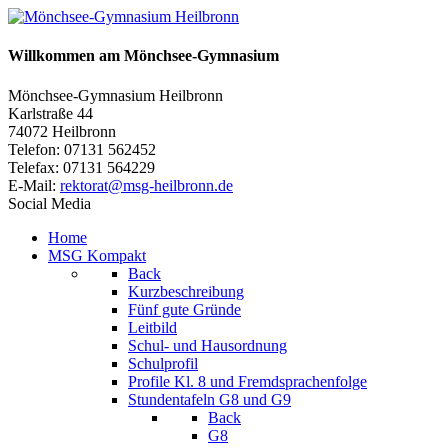
Willkommen am Mönchsee-Gymnasium
Mönchsee-Gymnasium Heilbronn
Karlstraße 44
74072 Heilbronn
Telefon: 07131 562452
Telefax: 07131 564229
E-Mail:
rektorat@msg-heilbronn.de
Social Media
Home
MSG Kompakt
Back
Kurzbeschreibung
Fünf gute Gründe
Leitbild
Schul- und Hausordnung
Schulprofil
Profile Kl. 8 und Fremdsprachenfolge
Stundentafeln G8 und G9
Back
G8