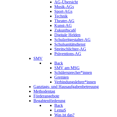
AG-Übersicht
Musik-AGs
Sport-AGs
Technik
Theater-AG
Kunst-AG
Zukunftscafé
Digitale Helden
Schulzeitgestalter-AG
Schulsanitätsdienst
Streitschlichter-AG
Präventions-AG
SMV
Back
SMV am MSG
Schülersprecher*innen
Gremien
Verbindungslehrer*innen
Ganztags- und Hausaufgabenbetreuung
Methodentag
Förderangebote
Begabtenförderung
Back
LemaS
Was ist das?