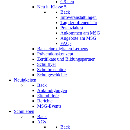
G9 neu
Neu in Klasse 5
Back
Infoveranstaltungen
Tag der offenen Tür
Potenzialtest
Ankommen am MSG
Angebote am MSG
FAQs
Bausteine digitalen Lernens
Präventionskonzept
Zertifikate und Bildungspartner
Schulflyer
Schulbroschüre
Schulgeschichte
Neuigkeiten
Back
Ankündigungen
Elternbriefe
Berichte
MSG-Events
Schulleben
Back
AGs
Back