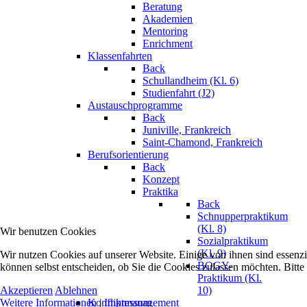
Beratung
Akademien
Mentoring
Enrichment
Klassenfahrten
Back
Schullandheim (Kl. 6)
Studienfahrt (J2)
Austauschprogramme
Back
Juniville, Frankreich
Saint-Chamond, Frankreich
Berufsorientierung
Back
Konzept
Praktika
Back
Schnupperpraktikum
(Kl. 8)
Wir benutzen Cookies
Sozialpraktikum
(Kl. 9)
Wir nutzen Cookies auf unserer Website. Einige von ihnen sind essenzi
BOGY-
können selbst entscheiden, ob Sie die Cookies zulassen möchten. Bitte
Praktikum (Kl.
10)
Akzeptieren
Ablehnen
Konfliktmanagement
Weitere Informationen
|
Impressum