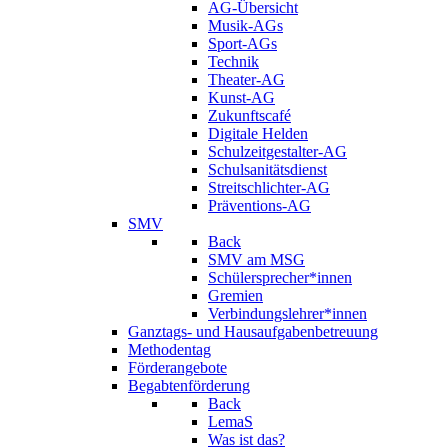
AG-Übersicht
Musik-AGs
Sport-AGs
Technik
Theater-AG
Kunst-AG
Zukunftscafé
Digitale Helden
Schulzeitgestalter-AG
Schulsanitätsdienst
Streitschlichter-AG
Präventions-AG
SMV
Back
SMV am MSG
Schülersprecher*innen
Gremien
Verbindungslehrer*innen
Ganztags- und Hausaufgabenbetreuung
Methodentag
Förderangebote
Begabtenförderung
Back
LemaS
Was ist das?