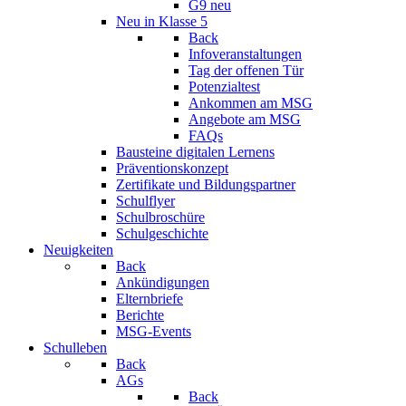
G9 neu
Neu in Klasse 5
Back
Infoveranstaltungen
Tag der offenen Tür
Potenzialtest
Ankommen am MSG
Angebote am MSG
FAQs
Bausteine digitalen Lernens
Präventionskonzept
Zertifikate und Bildungspartner
Schulflyer
Schulbroschüre
Schulgeschichte
Neuigkeiten
Back
Ankündigungen
Elternbriefe
Berichte
MSG-Events
Schulleben
Back
AGs
Back