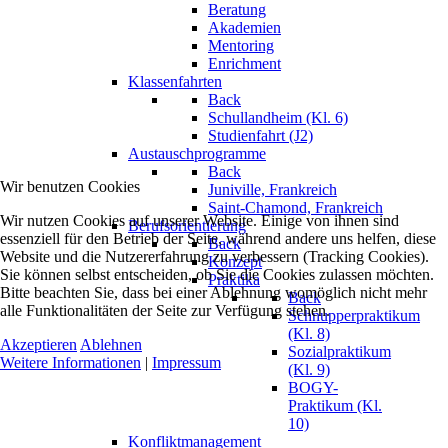
Beratung
Akademien
Mentoring
Enrichment
Klassenfahrten
Back
Schullandheim (Kl. 6)
Studienfahrt (J2)
Austauschprogramme
Back
Wir benutzen Cookies
Juniville, Frankreich
Saint-Chamond, Frankreich
Wir nutzen Cookies auf unserer Website. Einige von ihnen sind
Berufsorientierung
essenziell für den Betrieb der Seite, während andere uns helfen, diese
Back
Website und die Nutzererfahrung zu verbessern (Tracking Cookies).
Konzept
Sie können selbst entscheiden, ob Sie die Cookies zulassen möchten.
Praktika
Bitte beachten Sie, dass bei einer Ablehnung womöglich nicht mehr
Back
alle Funktionalitäten der Seite zur Verfügung stehen.
Schnupperpraktikum
(Kl. 8)
Akzeptieren
Ablehnen
Sozialpraktikum
Weitere Informationen
|
Impressum
(Kl. 9)
BOGY-
Praktikum (Kl.
10)
Konfliktmanagement