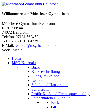
Willkommen am Mönchsee-Gymnasium
Mönchsee-Gymnasium Heilbronn
Karlstraße 44
74072 Heilbronn
Telefon: 07131 562452
Telefax: 07131 564229
E-Mail:
rektorat@msg-heilbronn.de
Social Media
Home
MSG Kompakt
Back
Kurzbeschreibung
Fünf gute Gründe
Leitbild
Schul- und Hausordnung
Schulprofil
Profile Kl. 8 und Fremdsprachenfolge
Stundentafeln G8 und G9
Back
G8