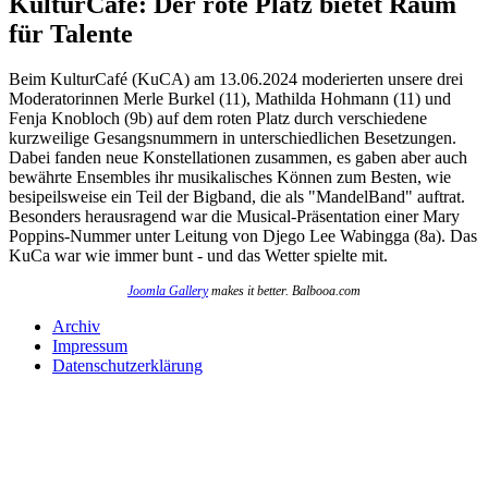
KulturCafé: Der rote Platz bietet Raum
für Talente
Beim KulturCafé (KuCA) am 13.06.2024 moderierten unsere drei
Moderatorinnen Merle Burkel (11), Mathilda Hohmann (11) und
Fenja Knobloch (9b) auf dem roten Platz durch verschiedene
kurzweilige Gesangsnummern in unterschiedlichen Besetzungen.
Dabei fanden neue Konstellationen zusammen, es gaben aber auch
bewährte Ensembles ihr musikalisches Können zum Besten, wie
besipeilsweise ein Teil der Bigband, die als "MandelBand" auftrat.
Besonders herausragend war die Musical-Präsentation einer Mary
Poppins-Nummer unter Leitung von Djego Lee Wabingga (8a). Das
KuCa war wie immer bunt - und das Wetter spielte mit.
Joomla Gallery
makes it better. Balbooa.com
Archiv
Impressum
Datenschutzerklärung