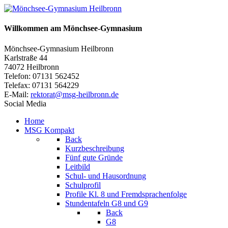
Willkommen am Mönchsee-Gymnasium
Mönchsee-Gymnasium Heilbronn
Karlstraße 44
74072 Heilbronn
Telefon: 07131 562452
Telefax: 07131 564229
E-Mail:
rektorat@msg-heilbronn.de
Social Media
Home
MSG Kompakt
Back
Kurzbeschreibung
Fünf gute Gründe
Leitbild
Schul- und Hausordnung
Schulprofil
Profile Kl. 8 und Fremdsprachenfolge
Stundentafeln G8 und G9
Back
G8