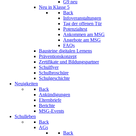
G9 neu
Neu in Klasse 5
Back
Infoveranstaltungen
Tag der offenen Tür
Potenzialtest
Ankommen am MSG
Angebote am MSG
FAQs
Bausteine digitalen Lernens
Präventionskonzept
Zertifikate und Bildungspartner
Schulflyer
Schulbroschüre
Schulgeschichte
Neuigkeiten
Back
Ankündigungen
Elternbriefe
Berichte
MSG-Events
Schulleben
Back
AGs
Back