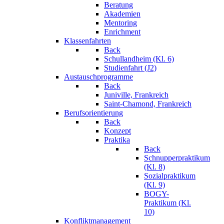
Beratung
Akademien
Mentoring
Enrichment
Klassenfahrten
Back
Schullandheim (Kl. 6)
Studienfahrt (J2)
Austauschprogramme
Back
Juniville, Frankreich
Saint-Chamond, Frankreich
Berufsorientierung
Back
Konzept
Praktika
Back
Schnupperpraktikum
(Kl. 8)
Sozialpraktikum
(Kl. 9)
BOGY-
Praktikum (Kl.
10)
Konfliktmanagement