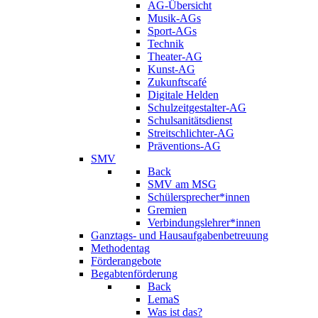
AG-Übersicht
Musik-AGs
Sport-AGs
Technik
Theater-AG
Kunst-AG
Zukunftscafé
Digitale Helden
Schulzeitgestalter-AG
Schulsanitätsdienst
Streitschlichter-AG
Präventions-AG
SMV
Back
SMV am MSG
Schülersprecher*innen
Gremien
Verbindungslehrer*innen
Ganztags- und Hausaufgabenbetreuung
Methodentag
Förderangebote
Begabtenförderung
Back
LemaS
Was ist das?