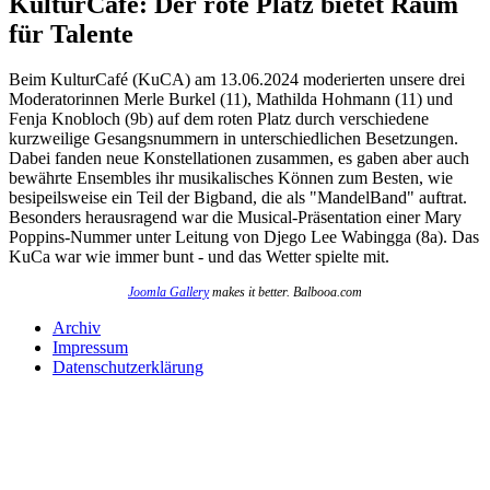
KulturCafé: Der rote Platz bietet Raum
für Talente
Beim KulturCafé (KuCA) am 13.06.2024 moderierten unsere drei
Moderatorinnen Merle Burkel (11), Mathilda Hohmann (11) und
Fenja Knobloch (9b) auf dem roten Platz durch verschiedene
kurzweilige Gesangsnummern in unterschiedlichen Besetzungen.
Dabei fanden neue Konstellationen zusammen, es gaben aber auch
bewährte Ensembles ihr musikalisches Können zum Besten, wie
besipeilsweise ein Teil der Bigband, die als "MandelBand" auftrat.
Besonders herausragend war die Musical-Präsentation einer Mary
Poppins-Nummer unter Leitung von Djego Lee Wabingga (8a). Das
KuCa war wie immer bunt - und das Wetter spielte mit.
Joomla Gallery
makes it better. Balbooa.com
Archiv
Impressum
Datenschutzerklärung