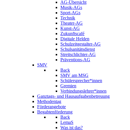
AG-Übersicht
Musik-AGs
Sport-AGs
Technik
Theater-AG
Kunst-AG
Zukunftscafé
Digitale Helden
Schulzeitgestalter-AG
Schulsanitätsdienst
Streitschlichter-AG
Präventions-AG
SMV
Back
SMV am MSG
Schülersprecher*innen
Gremien
Verbindungslehrer*innen
Ganztags- und Hausaufgabenbetreuung
Methodentag
Förderangebote
Begabtenförderung
Back
LemaS
Was ist das?