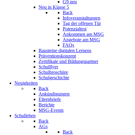
G9 neu
Neu in Klasse 5
Back
Infoveranstaltungen
Tag der offenen Tür
Potenzialtest
Ankommen am MSG
Angebote am MSG
FAQs
Bausteine digitalen Lernens
Präventionskonzept
Zertifikate und Bildungspartner
Schulflyer
Schulbroschüre
Schulgeschichte
Neuigkeiten
Back
Ankündigungen
Elternbriefe
Berichte
MSG-Events
Schulleben
Back
AGs
Back