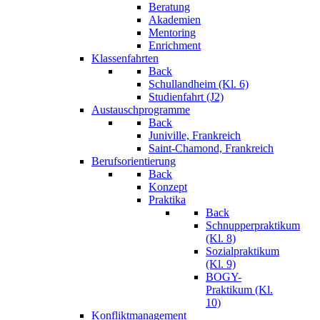
Beratung
Akademien
Mentoring
Enrichment
Klassenfahrten
Back
Schullandheim (Kl. 6)
Studienfahrt (J2)
Austauschprogramme
Back
Juniville, Frankreich
Saint-Chamond, Frankreich
Berufsorientierung
Back
Konzept
Praktika
Back
Schnupperpraktikum
(Kl. 8)
Sozialpraktikum
(Kl. 9)
BOGY-
Praktikum (Kl.
10)
Konfliktmanagement