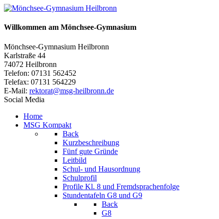
Willkommen am Mönchsee-Gymnasium
Mönchsee-Gymnasium Heilbronn
Karlstraße 44
74072 Heilbronn
Telefon: 07131 562452
Telefax: 07131 564229
E-Mail:
rektorat@msg-heilbronn.de
Social Media
Home
MSG Kompakt
Back
Kurzbeschreibung
Fünf gute Gründe
Leitbild
Schul- und Hausordnung
Schulprofil
Profile Kl. 8 und Fremdsprachenfolge
Stundentafeln G8 und G9
Back
G8