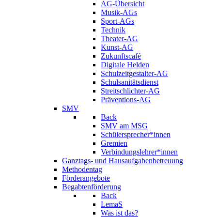
AG-Übersicht
Musik-AGs
Sport-AGs
Technik
Theater-AG
Kunst-AG
Zukunftscafé
Digitale Helden
Schulzeitgestalter-AG
Schulsanitätsdienst
Streitschlichter-AG
Präventions-AG
SMV
Back
SMV am MSG
Schülersprecher*innen
Gremien
Verbindungslehrer*innen
Ganztags- und Hausaufgabenbetreuung
Methodentag
Förderangebote
Begabtenförderung
Back
LemaS
Was ist das?