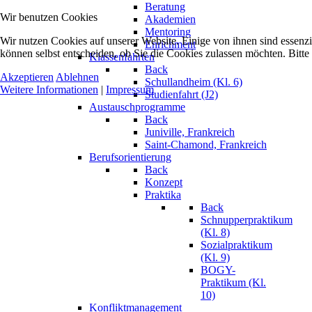
Beratung
Wir benutzen Cookies
Akademien
Mentoring
Wir nutzen Cookies auf unserer Website. Einige von ihnen sind essenzi
Enrichment
können selbst entscheiden, ob Sie die Cookies zulassen möchten. Bitte
Klassenfahrten
Back
Akzeptieren
Ablehnen
Schullandheim (Kl. 6)
Weitere Informationen
|
Impressum
Studienfahrt (J2)
Austauschprogramme
Back
Juniville, Frankreich
Saint-Chamond, Frankreich
Berufsorientierung
Back
Konzept
Praktika
Back
Schnupperpraktikum
(Kl. 8)
Sozialpraktikum
(Kl. 9)
BOGY-
Praktikum (Kl.
10)
Konfliktmanagement