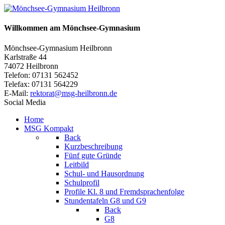
Willkommen am Mönchsee-Gymnasium
Mönchsee-Gymnasium Heilbronn
Karlstraße 44
74072 Heilbronn
Telefon: 07131 562452
Telefax: 07131 564229
E-Mail:
rektorat@msg-heilbronn.de
Social Media
Home
MSG Kompakt
Back
Kurzbeschreibung
Fünf gute Gründe
Leitbild
Schul- und Hausordnung
Schulprofil
Profile Kl. 8 und Fremdsprachenfolge
Stundentafeln G8 und G9
Back
G8