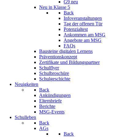
G9 neu
Neu in Klasse 5
Back
Infoveranstaltungen
Tag der offenen Tür
Potenzialtest
Ankommen am MSG
Angebote am MSG
FAQs
Bausteine digitalen Lernens
Präventionskonzept
Zertifikate und Bildungspartner
Schulflyer
Schulbroschüre
Schulgeschichte
Neuigkeiten
Back
Ankündigungen
Elternbriefe
Berichte
MSG-Events
Schulleben
Back
AGs
Back